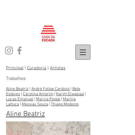
casa
da escada
Principal
|
Curadoria
|
Artistas
Trabalhos:
Aline Beatriz
|
André Felipe Cardoso
|
Bete
Esteves
|
Carolina Amorim
|
Karim Elwasiaa
|
Lucas Emanuel
|
Marcia Poppe
|
Marina
Lattuca
|
Messias Souza
|
Thiago Modesto
Aline Beatriz