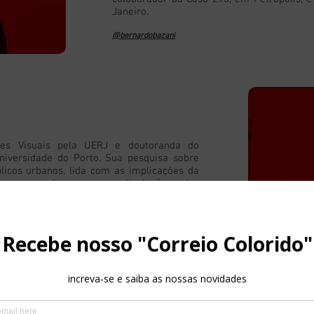
Janeiro.
@bernardobazani
tes Visuais pela UERJ e doutoranda do
iversidade do Porto. Sua pesquisa sobre
licos urbanos, lida com as implicações da
em que acontecem e com articulações entre