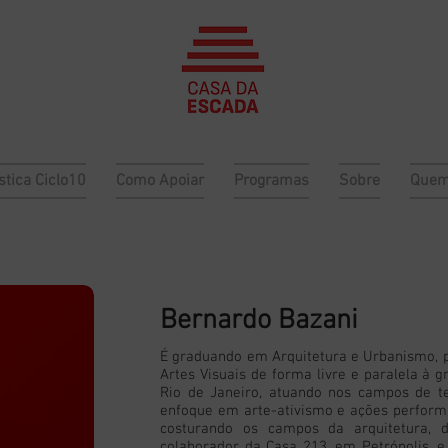
stica Ciclo10
Como Apoiar
Programas
Sobre
Quem
Bernardo Bazani
É graduando em Arquitetura e Urbanismo, p
Artes Visuais de forma livre e paralela à g
Rio de Janeiro, atuando nos campos de te
enfoque em arte-ativismo e ações performát
costurando os campos da arquitetura,
colaborador da Casa 213, em Petrópolis, e