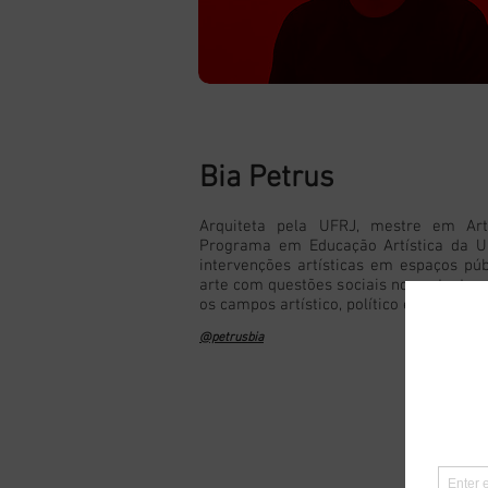
Bia Petrus
Arquiteta pela UFRJ, mestre em Ar
Programa em Educação Artística da Un
intervenções artísticas em espaços púb
arte com questões sociais no contexto 
os campos artístico, político e educativo.
@petrusbia