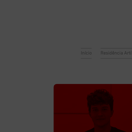
sa
 escada
Início
Residência Artí