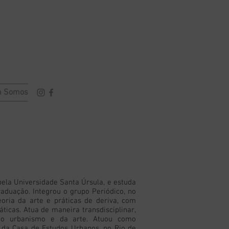
 Somos
ela Universidade Santa Úrsula, e estuda
raduação. Integrou o grupo Periódico, no
oria da arte e práticas de deriva, com
icas. Atua de maneira transdisciplinar,
 do urbanismo e da arte. Atuou como
 da Casa de Estudos Urbanos, no Rio de