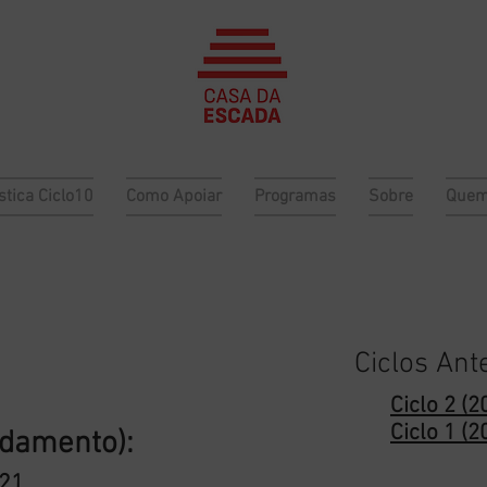
stica Ciclo10
Como Apoiar
Programas
Sobre
Quem
Ciclos Ant
Ciclo 2 (
Ciclo 1 (
ndamento):
021