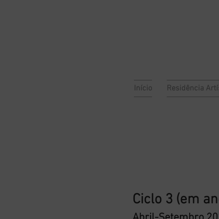
sa
 escada
Início
Residência Artí
Ciclo 3 (em a
Abril-Setembro 2