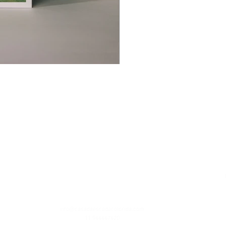
info@casadaescadacolorida.com
11 944447420